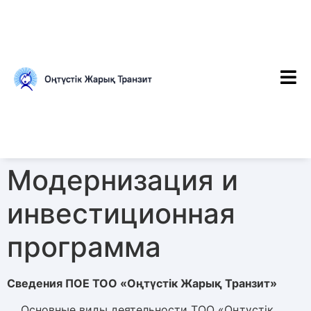
Модернизация и
инвестиционная
программа
Сведения
ПОЕ
ТОО «
Оңтүстік Жарық Транзит
»
Основные виды деятельности ТОО «Оңтүстік