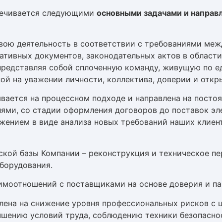
печивается следующими
основными задачами и направ
вою деятельность в соответствии с требованиями меж
ативных документов, законодательных актов в област
 представляя собой сплоченную команду, живущую по 
ной на уважении личности, коллектива, доверии и отк
вается на процессном подходе и направлена на посто
лями, со стадии оформления договоров до поставок эл
лжением в виде анализа новых требований наших клиен
ской базы Компании – реконструкция и техническое п
оборудования.
моотношений с поставщиками на основе доверия и па
лена на снижение уровня профессиональных рисков с 
чшению условий труда, соблюдению техники безопасн