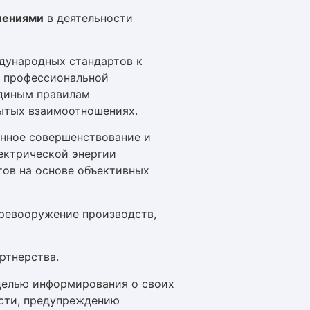
лениями
в деятельности
дународных стандартов к
и профессиональной
единым правилам
рытых взаимоотношениях.
янное совершенствование и
ектрической энергии
тов на основе объективных
еревооружение производств,
ртнерства.
целью информирования о своих
ости, предупреждению