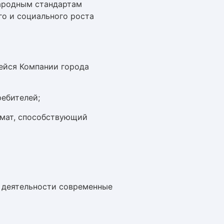
ародным стандартам
го и социального роста
ейся Компании города
ебителей;
имат, способствующий
й деятельности современные