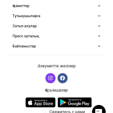
Қызметтер
Тұтынушыларға
Сатып алулар
Пресс орталық
Байланыстар
Әлеуметтік желілер
WhatsApp
Telegram
Қосымшалар
Свяжитесь с нами