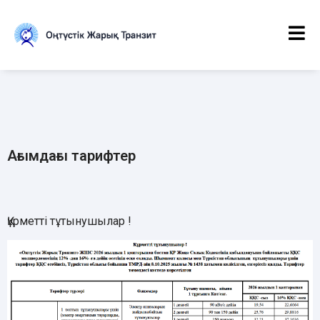
Ағымдағы тарифтер
Құрметті тұтынушылар !