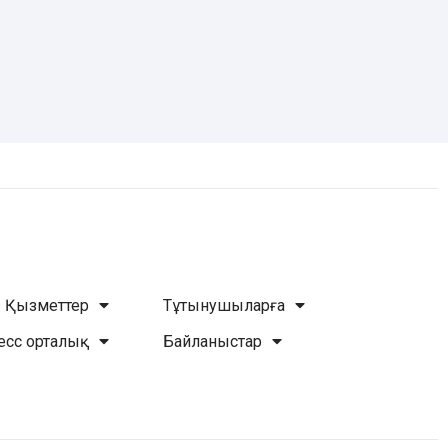
Қызметтер
Тұтынушыларға
есс орталық
Байланыстар
WhatsApp
Telegram