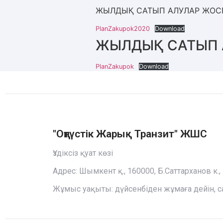
ЖЫЛДЫҚ САТЫП АЛУЛАР ЖОСПА
PlanZakupok2020
Download
ЖЫЛДЫҚ САТЫП 
PlanZakupok
Download
"Оңтүстiк Жарық Транзит" ЖШС
Үздіксіз қуат көзі
Адрес: Шымкент қ., 160000, Б.Саттарханов к., 
Жұмыс уақыты: дүйсенбіден жұмаға дейін, сағ