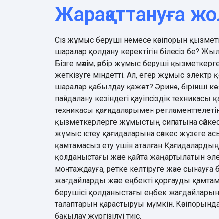
Жарақаттануға жол
Сіз жұмыс беруші немесе кәсіпорын қызмет
шаралар қолдану керектігін білесіз бе? Жы
Бізге мәлім, әрбір жұмыс беруші қызметкерг
жеткізуге міндетті. Ал, егер жұмыс электр
шаралар қабылдау қажет? Әрине, бірінші 
пайдалану кезіндегі қауіпсіздік техникасы
техникасы қағидаларымен регламенттелетін 
қызметкерлерге жұмыстың сипатына сәйкес
жұмыс істеу қағидаларына сәйкес жұзеге а
қамтамасыз ету үшін аталған Қағидалардың
қолданыстағы және қайта жаңартылатын эле
монтаждауға, ретке келтіруге және сынауғ
жағдайларды және еңбекті қорғауды қамтам
берушісі қолданыстағы еңбек жағдайларын
талаптарын қарастыруы мүмкін. Кәсіпорында
бақылау жүргізілуі тиіс.