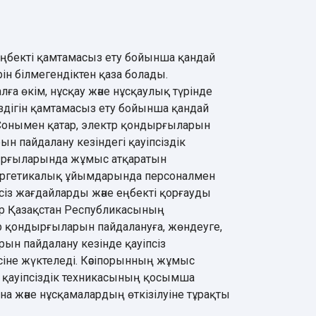
еңбекті қамтамасыз ету бойынша қандай
ін білмегендіктен қаза болады.
лға өкім, нұсқау және нұсқаулық түрінде
іздігін қамтамасыз ету бойынша қандай
.Сонымен қатар, электр қондырғыларын
н пайдалану кезіндегі қауіпсіздік
ндырғыларында жұмыс атқаратын
нергетикалық ұйымдарында персоналмен
сіз жағдайларды және еңбекті қорғауды
ар Қазақстан Республикасының
р қондырғыларын пайдалануға, жөндеуге,
ын пайдалану кезінде қауіпсіз
сіне жүктеледі. Кәсіпорынның жұмыс
 қауіпсіздік техникасының қосымша
а және нұсқамалардың өткізілуіне тұрақты