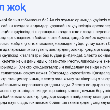
 жоқ!
кері болып табыласыз ба? Ал сіз жұмыс орнында қауіпсіз 
л сайын жүздеген адамдар қарапайым қауіпсіздік ережелер
е еңбек қауіпсіздігі шараларын көздеп және оларды персона
 қондырғыларымен байланысты болса, қандай еңбек қауіпс
кезекте жабдықты техникалық жарамды күйде ұстау қажет
 қағидаларымен және тұтынушылардың электр қондырғылары
қауіпсіздік талаптары бар (бұдан әрі-Қағида). Электр қо
 келетін кәсіби дайындық Қазақстан Республикасының э
сырылады. Электр қондырғыларын пайдалану кезінде қауіп
 талаптарын сақтау қажет. Жоғарыда көрсетілген Қағидал
ктр станцияларының, электр және жылу желілерінің элект
а байланысты персоналға қолданылады. Электр қондырғылар
асыз ету жөніндегі міндеттер кәсіпорынның жұмыс беруші
а байланысты электр қондырғыларын пайдалану кезіндегі
рда қауіпсіздік техникасы бойынша талаптардың сақталуын