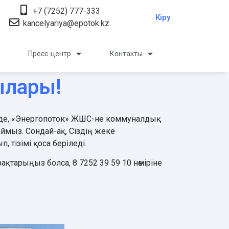
+7 (7252) 777-333
Кіру
kancelyariya@epotok.kz
Пресс-центр
Контакты
ылары!
зінде, «Энергопоток» ЖШС-не коммуналдық
ймыз. Сондай-ақ, Сіздің жеке
, тізімі қоса беріледі.
ақтарыңыз болса, 8 7252 39 59 10 нөміріне