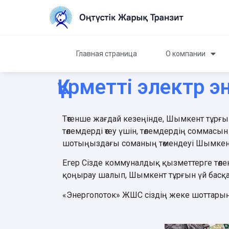
Главная страница
О компании
Құрметті электр
Төтенше жағдай кезеңінде, Шымкент тұрғ
төлемдерді өтеу үшін, төлемдердің соммасын
шотыңыздағы соманың төмендеуі Шымкент
Егер Сізде коммуналдық қызметтерге төлене
қоңырау шалып, Шымкент тұрғын үй басқ
«Энергопоток» ЖШС сіздің жеке шоттарыңыз