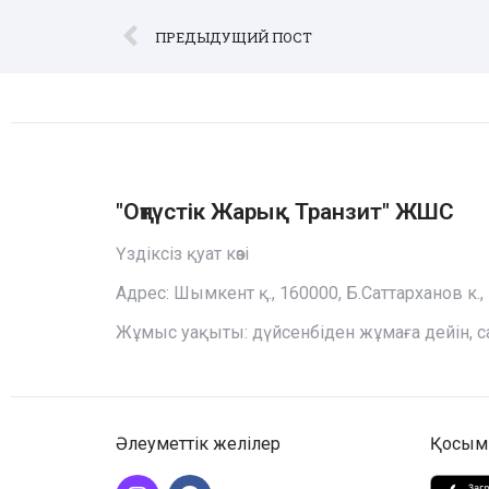
ПРЕДЫДУЩИЙ ПОСТ
"Оңтүстiк Жарық Транзит" ЖШС
Үздіксіз қуат көзі
Адрес: Шымкент қ., 160000, Б.Саттарханов к., 
Жұмыс уақыты: дүйсенбіден жұмаға дейін, сағ
Әлеуметтік желілер
Қосым