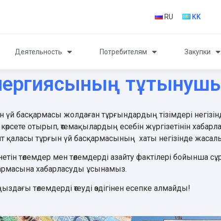
RU
KK
Деятельность
Потребителям
Закупки
 энергиясының тұтынуш
ын үй басқармасы жолдаған тұрғындардың тізімдері негі
 көрсете отырып, өтемақылардың есебін жүргізетінін хабарла
 қаласы тұрғын үй басқармасының
хаты негізінде жасалып
тін төлемдер мен төлемдерді азайту фактiлерi бойынша сұр
армасына хабарласуды ұсынамыз.
дағы төлемдерді өтеуді өздігінен есепке алмайды!