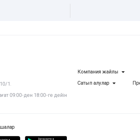
Компания жайлы
Сатып алулар
Пр
10/1.
ат 09:00-ден 18:00-ге дейін
шалар