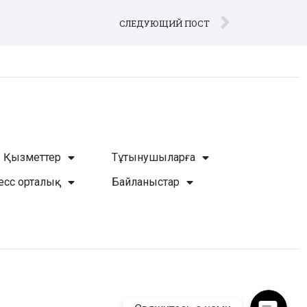
СЛЕДУЮЩИЙ ПОСТ
Қызметтер
Тұтынушыларға
есс орталық
Байланыстар
WhatsApp
Telegram